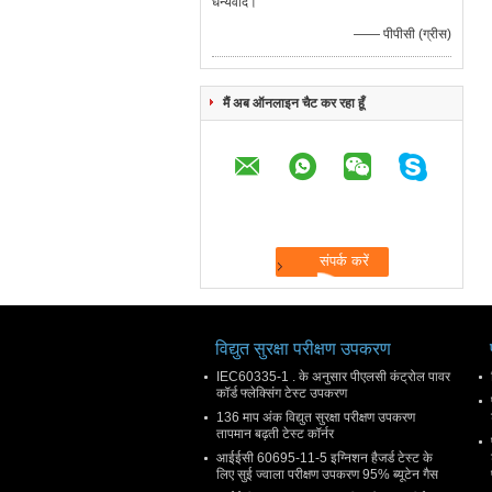
धन्यवाद।
—— पीपीसी (ग्रीस)
मैं अब ऑनलाइन चैट कर रहा हूँ
विद्युत सुरक्षा परीक्षण उपकरण
IEC60335-1 . के अनुसार पीएलसी कंट्रोल पावर
कॉर्ड फ्लेक्सिंग टेस्ट उपकरण
136 माप अंक विद्युत सुरक्षा परीक्षण उपकरण
तापमान बढ़ती टेस्ट कॉर्नर
आईईसी 60695-11-5 इग्निशन हैजर्ड टेस्ट के
लिए सुई ज्वाला परीक्षण उपकरण 95% ब्यूटेन गैस