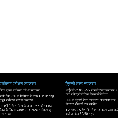
पर्यावरण परीक्षण उपकरण
ईएमसी टेस्ट उपकरण
ड्रिप प्रूफ पर्यावरण परीक्षण उपकरण
आईईसी 61000-4-2 ईएमसी टेस्ट उपकरण, 
केवी इलेक्ट्रोस्टैटिक डिस्चार्ज जेनरेटर
पानी टैंक 220 वी में निर्मित के साथ Oscillating
ट्यूब पर्यावरण परीक्षण उपकरण
300 वी ईएमसी टेस्ट उपकरण, लाइटनिंग सर्ज
जेनरेटर पीएलसी टच स्क्रीन
पारदर्शी निरीक्षण विंडो के साथ IP5X और IP6X
टेस्ट के लिए IEC60529 CNAS पर्यावरण धूल
1.2 / 50 μS ईएमसी परीक्षण उपकरण उच्च वोल्
परीक्षण कक्ष
सर्ज जेनरेटर 50/60 हर्ट्ज