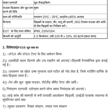
संचार प्रणाली
धूल रीसाइक्लिंग
पाउडर छिड़काव और धूल कम
मुफ़्त
करने की विधि
काम की परिस्थिति
तापमान:15℃～35℃, आर्द्रता:≤85% आरएच
विन्यास
खिड़की के वाइपर, लैंप, धातु की छलनी, 2KG टैल्कम पाउडर और आदि
से लैस खिड़की का निरीक्षण करें।
EUT . के लिए पावर सॉकेट
IP66, 220V/16A
बिजली की आपूर्ति
1.5 किलोवाट, एसी 220 वी ± 10%, 50 हर्ट्ज (एकल चरण)
3. विशेषताएं
IPX5/6 धूल कक्ष का
1) ।IP5X और IP6X टेस्ट के लिए आवेदन किया
2))।एलसीडी कलर डिस्प्ले और टच स्क्रीन को अपनाएं।पीएलसी पैनासोनिक द्वारा बनाई
गई है।
3))।उपकरण का खोल उच्च गुणवत्ता वाले स्टील को गोद लेता है, जिसे स्टोविंग वार्निश के
साथ छिड़का जाता है।
4))।रेत और धूल: सूखा पाउडर, पोर्टलैंड सीमेंट पेस्ट और आदि।
5).नियंत्रण प्रणाली: प्रोग्राम करने योग्य समय नियंत्रक को अपनाएं।
6)।कड़े कांच की सामग्री से बनी पारदर्शी अवलोकन खिड़की, एलईडी प्रकाश व्यवस्था से
सुसज्जित कार्य कक्ष
7)।सुरक्षा उपकरण: रिसाव संरक्षण, ज़्यादा गरम संरक्षण