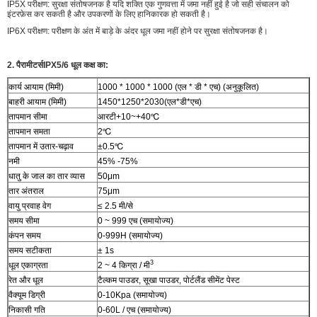
IP5X परीक्षण: सुरक्षा संतोषजनक है यदि शक्ति एक गुणवत्ता में जमा नहीं हुई है जो सही संचालन को
इंटरफ़ेस कर सकती है और उपकरणों के लिए हानिकारक हो सकती है।
IP6X परीक्षण: परीक्षण के अंत में बाड़े के अंदर धूल जमा नहीं होने पर सुरक्षा संतोषजनक है।
2. पैरामीटर्स
IPX5/6 धूल कक्ष का:
कार्य आयाम (मिमी)
1000 * 1000 * 1000 (एल * डी * एच) (अनुकूलित)
बाहरी आयाम (मिमी)
1450*1250*2030(एल*डी*एच)
तापमान सीमा
आरटी+10~+40℃
तापमान समता
2℃
तापमान में उतार-चढ़ाव
±0.5℃
नमी
45% -75%
धातु के जाल का तार व्यास
50μm
तार अंतराल
75μm
वायु प्रवाह वेग
≤ 2.5 मी/से
समय सीमा
0 ~ 999 एच (समायोज्य)
कंपन समय
0-999H (समायोज्य)
समय सटीकता
± 1s
3
धूल एकाग्रता
2 ~ 4 किग्रा / मी
रेत और धूल
टैल्कम पाउडर, सूखा पाउडर, पोर्टलैंड सीमेंट पेस्ट
वैक्यूम डिग्री
0-10Kpa (समायोज्य)
निकासी गति
0-60L / एच (समायोज्य)