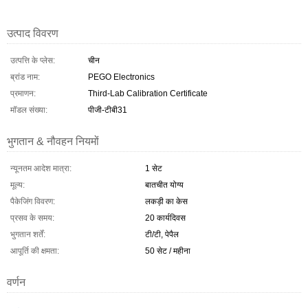
उत्पाद विवरण
उत्पत्ति के प्लेस:
चीन
ब्रांड नाम:
PEGO Electronics
प्रमाणन:
Third-Lab Calibration Certificate
मॉडल संख्या:
पीजी-टीबी31
भुगतान & नौवहन नियमों
न्यूनतम आदेश मात्रा:
1 सेट
मूल्य:
बातचीत योग्य
पैकेजिंग विवरण:
लकड़ी का केस
प्रसव के समय:
20 कार्यदिवस
भुगतान शर्तें:
टी/टी, पेपैल
आपूर्ति की क्षमता:
50 सेट / महीना
वर्णन