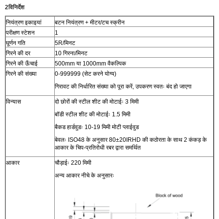
2विनिर्देश
नियंत्रण इकाइयां
बटन नियंत्रण + मीटर/टच स्क्रीन
परीक्षण स्टेशन
1
घूर्णन गति
5R/मिनट
गिरने की दर
10 गिरना/मिनट
गिरने की ऊँचाई
500mm या 1000mm वैकल्पिक
गिरने की संख्या
0-999999 (सेट करने योग्य)
गिरावट की निर्धारित संख्या को पूरा करें, उपकरण स्वतः बंद हो जाएगा
विन्यास
दो छोरों की स्टील शीट की मोटाईः 3 मिमी
बॉडी स्टील शीट की मोटाईः 1.5 मिमी
बैकड हार्डवुडः 10-19 मिमी मोटी प्लाईवुड
बेवलः ISO48 के अनुसार 80±20IRHD की कठोरता के साथ 2 कंकड़ के
आकार के चिप-प्रतिरोधी रबर द्वारा समर्थित
आकार
चौड़ाईः 220 मिमी
अन्य आकार नीचे के अनुसारः