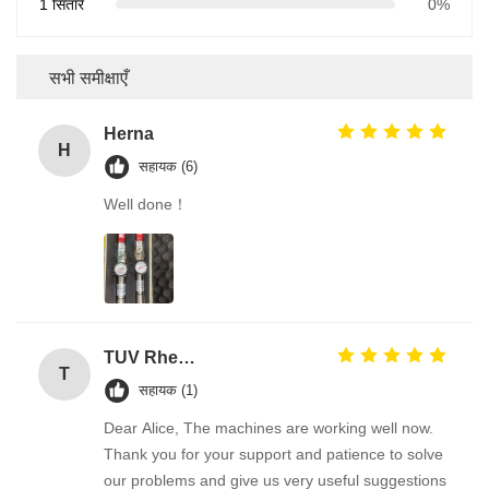
1 सितारे
0%
सभी समीक्षाएँ
Herna
H
सहायक (6)
Well done！
TUV Rheinland
T
सहायक (1)
Dear Alice, The machines are working well now.
Thank you for your support and patience to solve
our problems and give us very useful suggestions