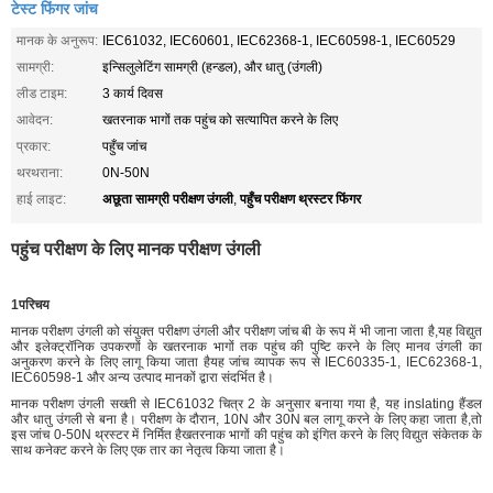
टेस्ट फिंगर जांच
मानक के अनुरूप:
IEC61032, IEC60601, IEC62368-1, IEC60598-1, IEC60529
सामग्री:
इन्सिलुलेटिंग सामग्री (हन्डल), और धातु (उंगली)
लीड टाइम:
3 कार्य दिवस
आवेदन:
खतरनाक भागों तक पहुंच को सत्यापित करने के लिए
प्रकार:
पहुँच जांच
थरथराना:
0N-50N
अछूता सामग्री परीक्षण उंगली
पहुँच परीक्षण थ्रस्टर फिंगर
हाई लाइट:
,
पहुंच परीक्षण के लिए मानक परीक्षण उंगली
1परिचय
मानक परीक्षण उंगली को संयुक्त परीक्षण उंगली और परीक्षण जांच बी के रूप में भी जाना जाता है,यह विद्युत
और इलेक्ट्रॉनिक उपकरणों के खतरनाक भागों तक पहुंच की पुष्टि करने के लिए मानव उंगली का
अनुकरण करने के लिए लागू किया जाता हैयह जांच व्यापक रूप से IEC60335-1, IEC62368-1,
IEC60598-1 और अन्य उत्पाद मानकों द्वारा संदर्भित है।
मानक परीक्षण उंगली सख्ती से IEC61032 चित्र 2 के अनुसार बनाया गया है, यह inslating हैंडल
और धातु उंगली से बना है। परीक्षण के दौरान, 10N और 30N बल लागू करने के लिए कहा जाता है,तो
इस जांच 0-50N थ्रस्टर में निर्मित हैखतरनाक भागों की पहुंच को इंगित करने के लिए विद्युत संकेतक के
साथ कनेक्ट करने के लिए एक तार का नेतृत्व किया जाता है।