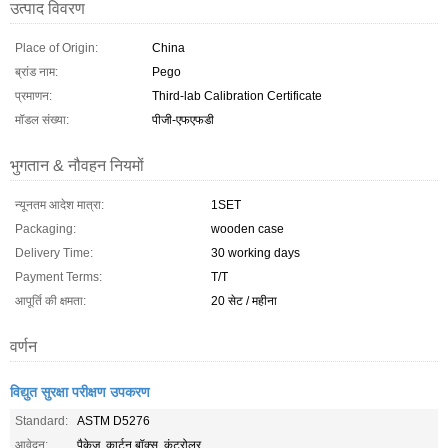
उत्पाद विवरण
Place of Origin:
China
ब्रांड नाम:
Pego
प्रमाणन:
Third-lab Calibration Certificate
मॉडल संख्या:
पीजी-एफएफडी
भुगतान & नौवहन नियमों
न्यूनतम आदेश मात्रा:
1SET
Packaging:
wooden case
Delivery Time:
30 working days
Payment Terms:
T/T
आपूर्ति की क्षमता:
20 सेट / महीना
वर्णन
विद्युत सुरक्षा परीक्षण उपकरण
Standard:
ASTM D5276
आवेदन:
पैकेज, कार्टन बॉक्स, कंट्रोलर