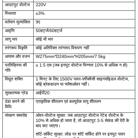
आउटपुट वोल्टेज
220V
स्थिरता
±3%
वर्तमान मूल्यांकित
9ए
आवृत्ति
50हर्ट्ज/60हर्ट्ज
लागू भार
कोई भी भार
तरंगरूप विकृति
कोई अतिरिक्त तरंगरूप विरूपण नहीं
आयाम और वजन
W275mm*D240mm*H205mm/7.5kg
प्रतिक्रिया की
≤ 1.5 एस (जब इनपुट वोल्टेज भिन्नता 10% से अधिक न हो)
गति
विद्युत शक्ति
1 मिनट के लिए 1500V पावर-फ़्रीक्वेंसी साइनसॉइडल वोल्टेज,
कोई ब्रेकडाउन या फ्लैशओवर नहीं।
सुरक्षात्मक ग्रेड
आईपी20
ठंडा करने की
प्राकृतिक शीतलन एवं बलपूर्वक वायु शीतलन
विधि
संरक्षण समारोह
ओवर-वोल्टेज सुरक्षा: जब आउटपुट वोल्टेज रेटेड वोल्टेज के
10% से अधिक हो जाता है, तो आउटपुट 3-5 सेकंड की देरी के
बाद कट जाएगा।
शॉर्ट-सर्किट सुरक्षा: लोड पर शॉर्ट सर्किट होने पर इनपुट पावर