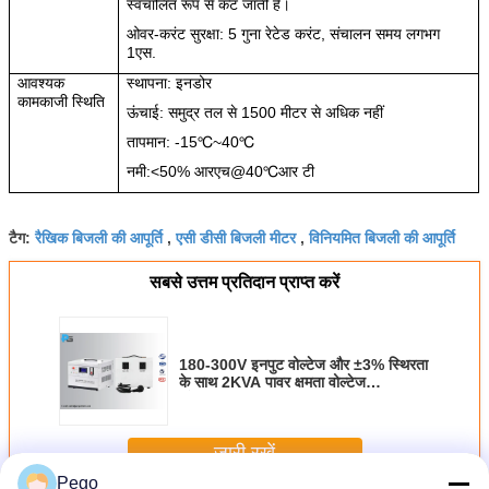
स्वचालित रूप से कट जाती है।
ओवर-करंट सुरक्षा: 5 गुना रेटेड करंट, संचालन समय लगभग
1
एस
.
आवश्यक
स्थापना: इनडोर
कामकाजी स्थिति
ऊंचाई: समुद्र तल से 1500 मीटर से अधिक नहीं
तापमान: -15
~40
℃
℃
नमी:
<
50% आरएच@40
आर टी
℃
रैखिक बिजली की आपूर्ति
एसी डीसी बिजली मीटर
विनियमित बिजली की आपूर्ति
टैग:
,
,
सबसे उत्तम प्रतिदान प्राप्त करें
180-300V इनपुट वोल्टेज और ±3% स्थिरता
के साथ 2KVA पावर क्षमता वोल्टेज
स्टेबलाइजर
जारी रखें
Pego