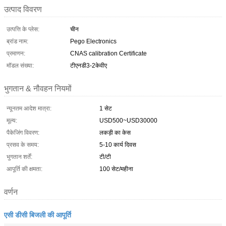
उत्पाद विवरण
उत्पत्ति के प्लेस:
चीन
ब्रांड नाम:
Pego Electronics
प्रमाणन:
CNAS calibration Certificate
मॉडल संख्या:
टीएनडी3-2केवीए
भुगतान & नौवहन नियमों
न्यूनतम आदेश मात्रा:
1 सेट
मूल्य:
USD500~USD30000
पैकेजिंग विवरण:
लकड़ी का केस
प्रसव के समय:
5-10 कार्य दिवस
भुगतान शर्तें:
टी/टी
आपूर्ति की क्षमता:
100 सेट/महीना
वर्णन
एसी डीसी बिजली की आपूर्ति