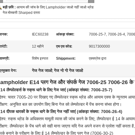
बड़ी छवि :
आयाम की जांच के लिए Lampholder जाओ नहीं जाओ थ्रेड
गेज मोमबत्ती Sharped दस्ता
मानक:
IEC60238
आंकड़ा संख्या:
7006-25-7, 7006-26-4, 7006-
गारंटी:
12 महीने
एच एस कोड:
9017300000
सामग्री:
विशेष इस्पात
Shippment:
एक्सप्रेस द्वारा
गेज गेज जाओ
गेज नो गो गेज जाओ
प्रमुखता देना:
,
ampholder E14 प्लग गेज और संपर्क गेज 7006-25 7006-26 के ल
 14 लैम्फोल्डर्स के स्क्रू धागे के लिए गेज जाएं (आंकड़ा संख्या: 7006-25-7)
द्देश्य: चादर 7005-20 पर दिखाए गए लैम्फोल्डर स्क्रू थ्रेड और आयाम एक्स के न्यूनतम आया
रीक्षण: अनुचित बल का उपयोग किए बिना गेज को लेम्फोल्डर में पेंच करना संभव होगा।
 14 दीपक धारकों के स्क्रू धागे के लिए गेज नहीं जाएं (आंकड़ा संख्या: 7006-26-4)
द्देश्य: स्क्रू थ्रेड के अधिकतम मामूली व्यास की जांच करने के लिए, लैम्फोल्डर ई 14 के आया
रीक्षण: लैम्फोल्डर के पेंच धागे को सही माना जाएगा यदि गेज अपने वजन से प्रवेश नहीं करता
ंपर्क बनाने के परीक्षण के लिए ई 14 लैम्फोल्डर के लिए प्लग गेज (7006-30-2)