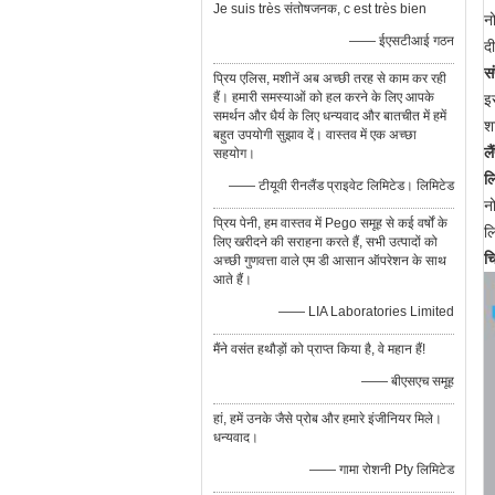
Je suis très संतोषजनक, c est très bien
न
—— ईएसटीआई गठन
द
स
प्रिय एलिस, मशीनें अब अच्छी तरह से काम कर रही
हैं। हमारी समस्याओं को हल करने के लिए आपके
इ
समर्थन और धैर्य के लिए धन्यवाद और बातचीत में हमें
शा
बहुत उपयोगी सुझाव दें। वास्तव में एक अच्छा
ल
सहयोग।
ल
—— टीयूवी रीनलैंड प्राइवेट लिमिटेड। लिमिटेड
न
प्रिय पेनी, हम वास्तव में Pego समूह से कई वर्षों के
ल
लिए खरीदने की सराहना करते हैं, सभी उत्पादों को
च
अच्छी गुणवत्ता वाले एम डी आसान ऑपरेशन के साथ
आते हैं।
—— LIA Laboratories Limited
मैंने वसंत हथौड़ों को प्राप्त किया है, वे महान हैं!
—— बीएसएच समूह
हां, हमें उनके जैसे प्रोब और हमारे इंजीनियर मिले।
धन्यवाद।
—— गामा रोशनी Pty लिमिटेड