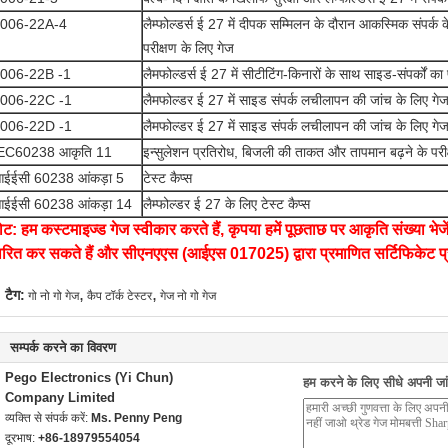
006-22A-4
लैम्फोल्डर्स ई 27 में दीपक सम्मिलन के दौरान आकस्मिक संपर्क क
परीक्षण के लिए गेज
006-22B -1
लैमफोल्डर्स ई 27 में सीटीटिंग-किनारों के साथ साइड-संपर्कों का
006-22C -1
लैमफोल्डर ई 27 में साइड संपर्क लचीलापन की जांच के लिए गेज
006-22D -1
लैमफोल्डर ई 27 में साइड संपर्क लचीलापन की जांच के लिए गेज
EC60238 आकृति 11
इन्सुलेशन प्रतिरोध, बिजली की ताकत और तापमान बढ़ने के परीक्
ईईसी 60238 आंकड़ा 5
टेस्ट कैप्स
ईईसी 60238 आंकड़ा 14
लैम्फोल्डर ई 27 के लिए टेस्ट कैप्स
ोट: हम कस्टमाइज्ड गेज स्वीकार करते हैं, कृपया हमें पूछताछ पर आकृति संख्या भे
ारित कर सकते हैं और सीएनएएस (आईएस 017025) द्वारा प्रमाणित सर्टिफिकेट प्र
,
,
टैग:
गो नो गो गेज
कैप टॉर्क टेस्टर
गेज नो गो गेज
सम्पर्क करने का विवरण
Pego Electronics (Yi Chun)
हम करने के लिए सीधे अपनी जांच
Company Limited
व्यक्ति से संपर्क करें:
Ms. Penny Peng
दूरभाष:
+86-18979554054