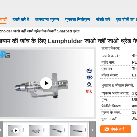
्पादों
हमारे बारे में
कारखाना भ्रमण
गुणवत्ता नियंत्रण
संपर्क करें
एक बोली का 
holder जाओ नहीं जाओ थ्रेड गेज मोमबत्ती Sharped दस्ता
याम की जांच के लिए Lampholder जाओ नहीं जाओ थ्रेड गेज
उत्पाद विवरण:
उत्पत्ति के प्लेस:
ची
ब्रांड नाम:
P
प्रमाणन:
Th
मॉडल संख्या:
E1
भुगतान & नौवहन नियमों:
न्यूनतम आदेश मात्रा:
1 ट
मूल्य:
US
पैकेजिंग विवरण:
दफ़्
प्रसव के समय:
15 
भुगतान शर्तें:
टी/
संपर्क करें