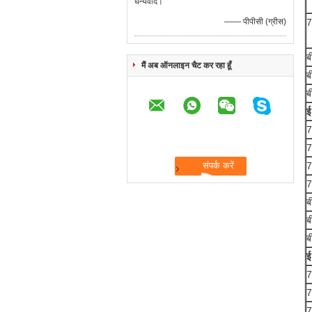
धन्यवाद।
—— पीपीसी (ग्रीस)
7
ब
मैं अब ऑनलाइन चैट कर रहा हूँ
ब
ब
ई
7
7
7
7
ब
ब
ब
ई
7
7
7