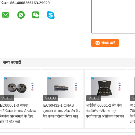
फैक्स:
86--4008266163-29929
अन्य उत्पादों
IEC60061-3 सीएनए
IEC60432-1 CNAS
आईईसी 60061-2 लैंप कैप
जी 
सर्टिफिकेट के साथ लैम्फॉल्डर
प्रमाणन के साथ टोक़ लैंप कैप
गेज विशेष स्टील सामग्री
700
लैम्पकैप और मामलों के लिए
गेज उच्च कठोरता मिश्र धातु
प्रयोगशाला अंशांकन प्रमाणन
के 
कोई गो गॉज नहीं
अध