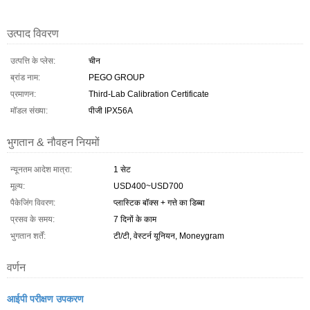
उत्पाद विवरण
उत्पत्ति के प्लेस:
चीन
ब्रांड नाम:
PEGO GROUP
प्रमाणन:
Third-Lab Calibration Certificate
मॉडल संख्या:
पीजी IPX56A
भुगतान & नौवहन नियमों
न्यूनतम आदेश मात्रा:
1 सेट
मूल्य:
USD400~USD700
पैकेजिंग विवरण:
प्लास्टिक बॉक्स + गत्ते का डिब्बा
प्रसव के समय:
7 दिनों के काम
भुगतान शर्तें:
टी/टी, वेस्टर्न यूनियन, Moneygram
वर्णन
आईपी ​​परीक्षण उपकरण