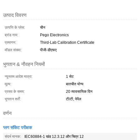
उत्पाद विवरण
उत्पत्ति के प्लेस:
चीन
ब्रांड नाम:
Pego Electronics
प्रमाणन:
Third-Lab Calibration Certificate
मॉडल संख्या:
पीजी-डीएफए
भुगतान & नौवहन नियमों
न्यूनतम आदेश मात्रा:
1 सेट
मूल्य:
बातचीत योग्य
प्रसव के समय:
20 व्यावसायिक दिन
भुगतान शर्तें:
टी/टी, पेपैल
वर्णन
प्लग सॉकेट परीक्षक
संदर्भ मानक:
IEC60884-1 खंड 12.3.12 और चित्र 12